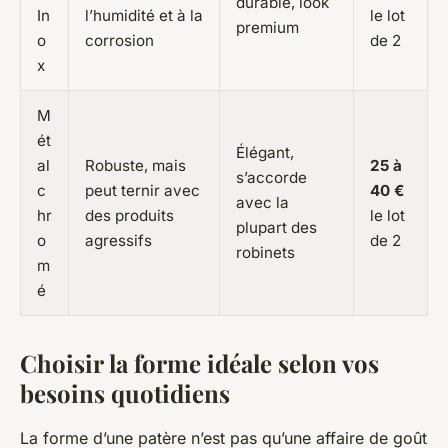
durable, look
In
l’humidité et à la
le lot
premium
o
corrosion
de 2
x
M
ét
Élégant,
al
Robuste, mais
25 à
s’accorde
c
peut ternir avec
40 €
avec la
hr
des produits
le lot
plupart des
o
agressifs
de 2
robinets
m
é
Choisir la forme idéale selon vos
besoins quotidiens
La forme d’une patère n’est pas qu’une affaire de goût