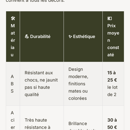
🛠️
💶
M
Prix
at
moye
💪 Durabilité
✨ Esthétique
ér
n
ia
const
u
até
Design
Résistant aux
15 à
A
moderne,
chocs, ne jaunit
25 €
B
finitions
pas si haute
le lot
S
mates ou
qualité
de 2
colorées
A
ci
Très haute
30 à
Brillance
er
résistance à
50 €