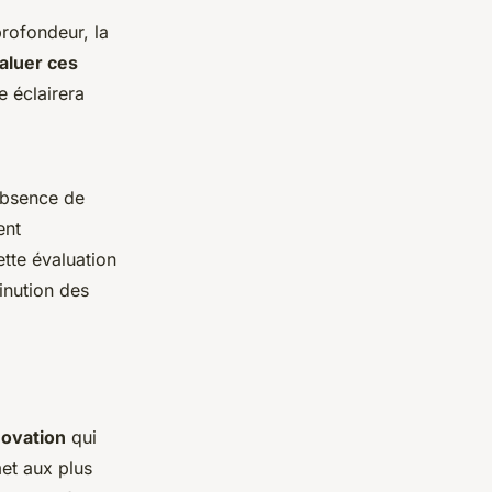
profondeur, la
aluer ces
e éclairera
’absence de
ent
ette évaluation
inution des
novation
qui
et aux plus