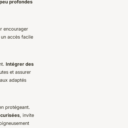
peu profondes
ur encourager
 un accès facile
nt.
Intégrer des
tes et assurer
riaux adaptés
 en protégeant.
écurisées
, invite
 soigneusement