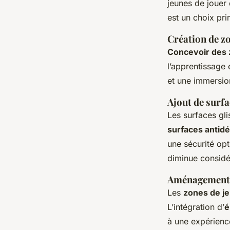
jeunes de jouer
est un choix pri
Création de z
Concevoir des 
l’apprentissage 
et une immersion
Ajout de surf
Les surfaces gli
surfaces antid
une sécurité opt
diminue considé
Aménagement d
Les
zones de j
L’intégration d’
é
à une expérience