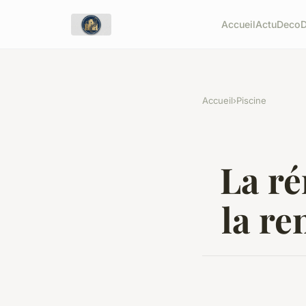
Accueil
Actu
Deco
Accueil
›
Piscine
La ré
la re