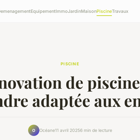
Demenagement
Equipement
Immo
Jardin
Maison
Piscine
Travaux
PISCINE
novation de piscin
ndre adaptée aux e
Océane
11 avril 2025
6 min de lecture
O