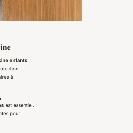
cine
cine enfants
.
otection.
ires à
s
es
est essentiel.
ptés pour