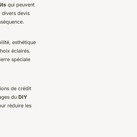
ûts
qui peuvent
r divers devis
onséquence.
lité, esthétique
hoix éclairés.
erre spéciale
ions de crédit
tages du
DIY
ur réduire les