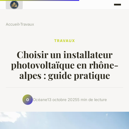
Accueil
›
Travaux
TRAVAUX
Choisir un installateur
photovoltaïque en rhône-
alpes : guide pratique
Océane
13 octobre 2025
5 min de lecture
O