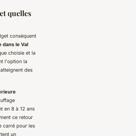
et quelles
udget conséquent
 dans le Val
ue choisie et la
 l'option la
atteignent des
érieure
auffage
t en 8 à 12 ans
ement ce retour
 carré pour les
tent un