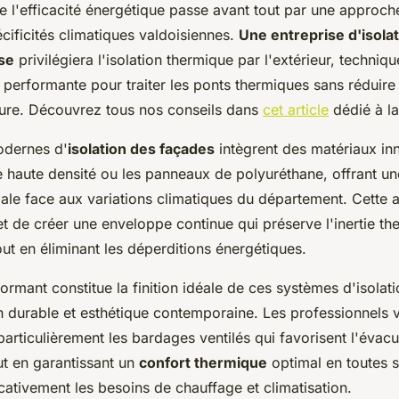
e l'efficacité énergétique passe avant tout par une approch
cificités climatiques valdoisiennes.
Une entreprise d'isola
ise
privilégiera l'isolation thermique par l'extérieur, techniqu
 performante pour traiter les ponts thermiques sans réduire 
ieure. Découvrez tous nos conseils dans
cet article
dédié à la
odernes d'
isolation des façades
intègrent des matériaux i
e haute densité ou les panneaux de polyuréthane, offrant un
ale face aux variations climatiques du département. Cette
t de créer une enveloppe continue qui préserve l'inertie t
ut en éliminant les déperditions énergétiques.
rmant constitue la finition idéale de ces systèmes d'isolati
on durable et esthétique contemporaine. Les professionnels 
ticulièrement les bardages ventilés qui favorisent l'évacua
ut en garantissant un
confort thermique
optimal en toutes s
icativement les besoins de chauffage et climatisation.