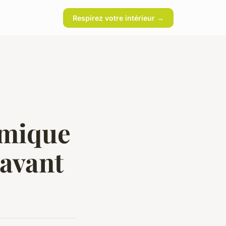
Respirez votre intérieur →
rmique
 avant