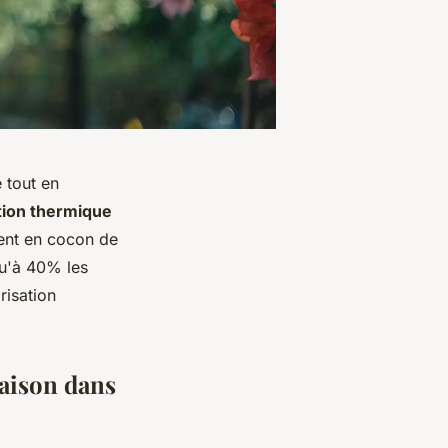
 tout en
ation thermique
ment en cocon de
qu'à 40% les
risation
maison dans