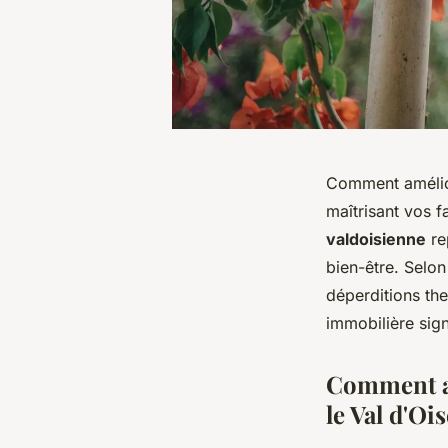
Comment amélior
maîtrisant vos 
valdoisienne
re
bien-être. Sel
déperditions th
immobilière sign
Comment am
le Val d'Ois