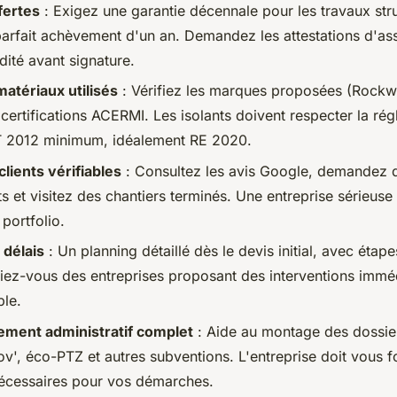
fertes
: Exigez une garantie décennale pour les travaux stru
parfait achèvement d'un an. Demandez les attestations d'as
dité avant signature.
matériaux utilisés
: Vérifiez les marques proposées (Rockwo
s certifications ACERMI. Les isolants doivent respecter la ré
T 2012 minimum, idéalement RE 2020.
lients vérifiables
: Consultez les avis Google, demandez 
ts et visitez des chantiers terminés. Une entreprise sérieuse
portfolio.
 délais
: Un planning détaillé dès le devis initial, avec étap
fiez-vous des entreprises proposant des interventions immé
ble.
ent administratif complet
: Aide au montage des dossie
', éco-PTZ et autres subventions. L'entreprise doit vous fo
 nécessaires pour vos démarches.