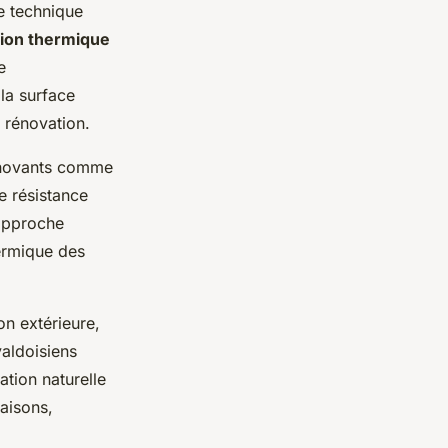
e technique
tion thermique
e
la surface
 rénovation.
nnovants comme
e résistance
 approche
hermique des
on extérieure,
valdoisiens
tion naturelle
aisons,