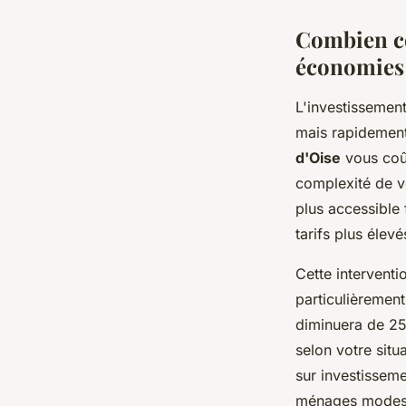
Combien co
économies 
L'investissement
mais rapidement 
d'Oise
vous coût
complexité de vo
plus accessible
tarifs plus élev
Cette intervent
particulièrement
diminuera de 25
selon votre situ
sur investissem
ménages modeste