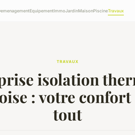
Demenagement
Equipement
Immo
Jardin
Maison
Piscine
Travaux
TRAVAUX
prise isolation the
'oise : votre confort
tout