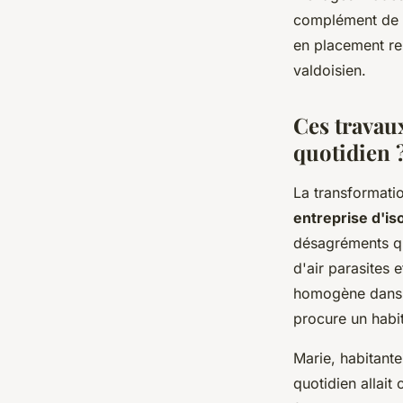
complément de f
en placement re
valdoisien.
Ces travau
quotidien 
La transformatio
entreprise d'is
désagréments quo
d'air parasites 
homogène dans t
procure un habit
Marie, habitant
quotidien allait