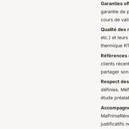
Garanties of
garantie de 
cours de vali
Qualité des 
etc.) et leur
thermique R
Références c
clients récen
partager son 
Respect des
définies. Mé
étude préala
Accompagnem
MaPrimeRénov
justificatifs