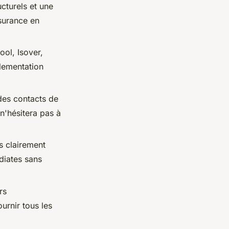
cturels et une
surance en
ol, Isover,
glementation
des contacts de
 n'hésitera pas à
es clairement
diates sans
rs
urnir tous les