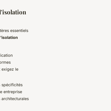
'isolation
itères essentiels
'isolation
fication
normes
t exigez le
 spécificités
e entreprise
 architecturales