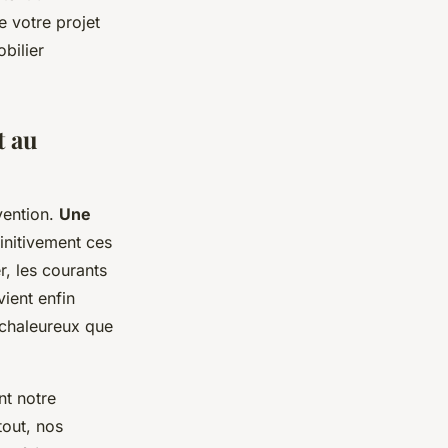
 votre projet
bilier
t au
vention.
Une
initivement ces
r, les courants
vient enfin
 chaleureux que
nt notre
tout, nos