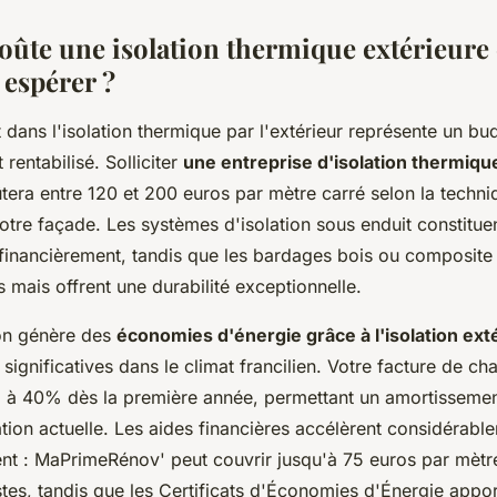
ûte une isolation thermique extérieure 
espérer ?
 dans l'isolation thermique par l'extérieur représente un b
rentabilisé. Solliciter
une entreprise d'isolation thermique
era entre 120 et 200 euros par mètre carré selon la techniq
tre façade. Les systèmes d'isolation sous enduit constituent
 financièrement, tandis que les bardages bois ou composite 
és mais offrent une durabilité exceptionnelle.
ion génère des
économies d'énergie grâce à l'isolation ext
 significatives dans le climat francilien. Votre facture de ch
 à 40% dès la première année, permettant un amortissemen
ation actuelle. Les aides financières accélèrent considérabl
ent : MaPrimeRénov' peut couvrir jusqu'à 75 euros par mètre
s, tandis que les Certificats d'Économies d'Énergie appor