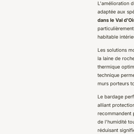
L'amélioration d
adaptée aux spé
dans le Val d'O
particulièrement
habitable intér
Les solutions m
la laine de roch
thermique optim
technique perme
murs porteurs to
Le bardage perfo
alliant protecti
recommandent par
de l'humidité to
réduisant signif